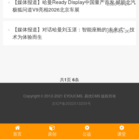
【媒体报道】哈曼Ready Display中国量产首发 赋能北汽
2026-04-24
极狐问道V9亮相2026北京车展
【媒体报道】对话哈曼刘玉湛：智能座舱的“未来式“，技
2025-03-20
术为体验而生
共
1
页
6
条
Copyright © 2012-2021 EYOUCMS. 易优CMS 版权所有
京ICP备2022013205号
首页
原创
公益
课堂