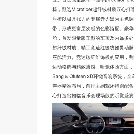
椅，甄选Microfiber超纤绒材质匠
座椅以极具张力的专属赤刃黑为主色调
带，形成更富层次感的色彩搭配。豪华
舱，首发限量版车型的车顶及内饰多处均覆盖
超纤绒材质，精工竞速红缝线如灵动脉
座舱活力。竞速碳纤维饰板的应用，则
运动格调与精致质感。听觉体验方面，
Bang & Olufsen 3D环绕音响系统
声器精准布局，前排主副驾还特别配备
心打造出如临音乐会现场般的听觉盛宴