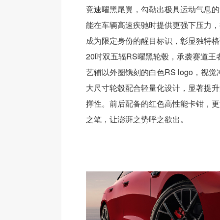
竞速曜黑尾翼，勾勒出极具运动气息的
能在车辆高速疾驰时提供更强下压力，
成为限定身份的醒目标识，彰显独特格
20吋双五辐RS曜黑轮毂，承袭赛道王
艺辅以外圈镌刻的白色RS logo，视
大尺寸轮毂配合轻量化设计，显著提升
撑性。前后配备的红色高性能卡钳，更
之笔，让澎湃之势呼之欲出。