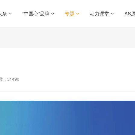
头条
“中国心”品牌
专题
动力课堂
AS
数：
51490