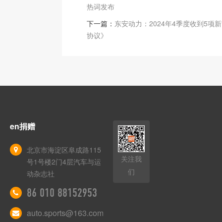
热词发布
下一篇：
东安动力：2024年4季度收到5项
协议》
en捐赠
北京市海淀区阜成路115
关注我
号1号楼2门4层汽车与运
们
动杂志社
86 010 88152953
auto.sports@163.com