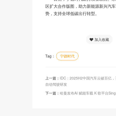
区扩大合作版图，助力新能源新兴汽车
势，支持全球低碳出行转型。
加入收藏
Tag：
宁德时代
上一篇：
IDC：2025H2中国汽车云破百亿
自动驾驶研发
下一篇：
哈曼发布AI 赋能车载 K 歌平台Sing 