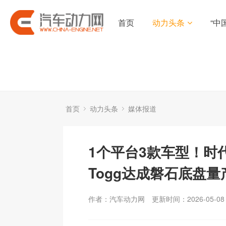
首页
动力头条
“中
首页
动力头条
媒体报道
1个平台3款车型！时
Togg达成磐石底盘量
作者：汽车动力网
更新时间：2026-05-08