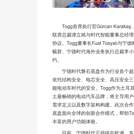
Togg首席执行官Gürcan Kara
联席总裁谭立斌与时代智能董事总经理
协议。Togg董事长Fuat Tosyalı与
毓群、宁德时代海外业务执行总裁李小
约。
宁德时代磐石底盘作为行业首个超
依托结构安全、电芯安全、高压安全三
能电动车时代的安全。Togg作为土耳
土最畅销的电动汽车品牌，将主导用户
需求定义以及数字架构构建。此次合作
底盘面向全球的创新合作模式，帮助To
丰富的用户功能体验。
目前，宁德时代正持续在欧洲、东