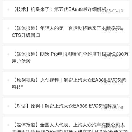
【技术】机皇来了：第五代EA888最详细解析
2025-06-10
【媒体报道】年轻人的第一台运动轿跑来了！新凌渡L
2025-05-28
GTS升级回归
【媒体报道】朗逸 Pro申报图曝光 全维度升级回馈600万
2025-04-21
用户信赖
【原创视频】原创视频丨解密上汽大众EA888 EVO5“黑
2025-04-09
科技”
【对话】原创丨解密上汽大众EA888 EVO5“黑科技”
2025-04-09
【媒体报道】全国人大代表、上汽大众汽车有限公司人
2025-03-14
事与组织执行副总经理刘懿艳：建立“以旧换新”长效政策