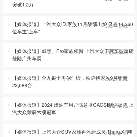
突破1.2万
【媒体报道】上汽大众ID.家族11月战绩出炉 又有14,360
2024-12-02
位车主“上车”
【媒体报道】威然、Pro家族领衔 上汽大众王牌车型重磅
2024-11-18
登陆广州车展
【媒体报道】金九银十再创佳绩，帕萨特家族9月销量
2024-10-24
23,588台
【媒体报道】2024 燃油车用户满意度CACSI测评揭晓 上
2024-10-24
汽大众荣获六项冠军
【媒体报道】上汽大众SUV家族再添新成员 Tharu XR申
2024-06-15