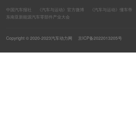
中国汽车报社
《汽车与运动》官方微博
《汽车与运动》懂车帝
东南亚新能源汽车零部件产业大会
Copyright © 2020-2023汽车动力网
京ICP备2022013205号