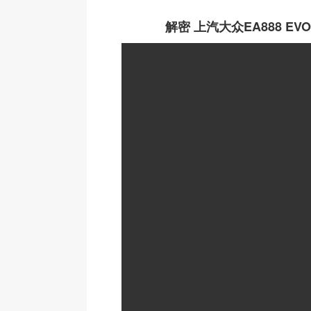
解密 上汽大众EA888 EV