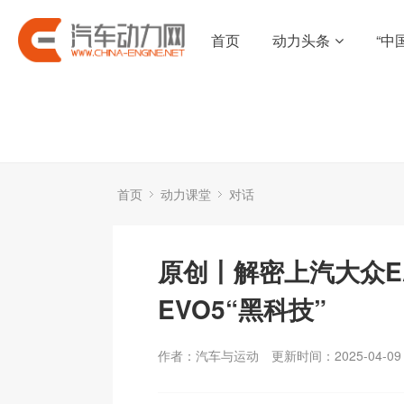
首页
动力头条
“中
首页
动力课堂
对话
原创丨解密上汽大众EA
EVO5“黑科技”
作者：汽车与运动
更新时间：2025-04-09