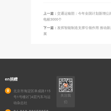
上一篇：
交通运输部：今年全国计划新增公
电桩3000个
下一篇：
发挥智能制造支撑引领作用 推动新
展
en捐赠
北京市海淀区阜成路115
关注我
号1号楼2门4层汽车与运
们
动杂志社