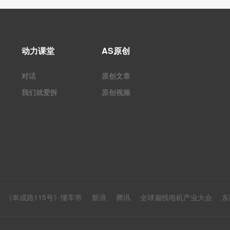
动力课堂
AS原创
对话
原创文章
我们就爱拆
原创视频
《阜成路115号》懂车帝
新浪
腾讯
全球扁线电机产业大会
东