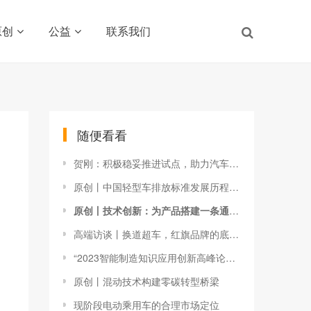
原创
公益
联系我们
随便看看
贺刚：积极稳妥推进试点，助力汽车自动驾驶商业化应用
原创丨中国轻型车排放标准发展历程和污染控制技术对策
原创丨技术创新：为产品搭建一条通向消费者的桥
高端访谈丨换道超车，红旗品牌的底气来自哪里？
“2023智能制造知识应用创新高峰论坛”精选演讲二：李培根院士
原创丨混动技术构建零碳转型桥梁
现阶段电动乘用车的合理市场定位