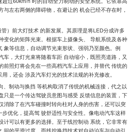
超过60km/h 时的自动全力制动的安全系统。它依靠高
方与左右两侧的障碍物，在避让的 机会已经不存在时，
极管）前大灯技术 的新发展。其原理是将LED分成许多
种变化的矩阵光束。根据车上摄像头、 导航系统及各种
气 象等信息，自动调节光束形状、强弱乃至颜色。例
汽车，大灯光束将随着车距 自动缩小，既照亮道路，又
的前照灯将会先在一些高档汽车上应用，并替代 传统的
采用，还会 涉及汽车灯光的技术法规的补充修改。
向、制动与换挡 等机构取消了传统的机械连接，代之以
盘只是一个传达驾驶员意图与感受 反馈信息的装置，下
不仅消除了在汽车碰撞时转向柱对人身的伤害，还可以突
一步优化，提高驾 驶舒适性与安全性。像电动汽车这样
设计可以有更多的选择。至于线控制动 系统，它非常有
之 间的平滑过度。而线控换挡技术对自动泊车与自动引