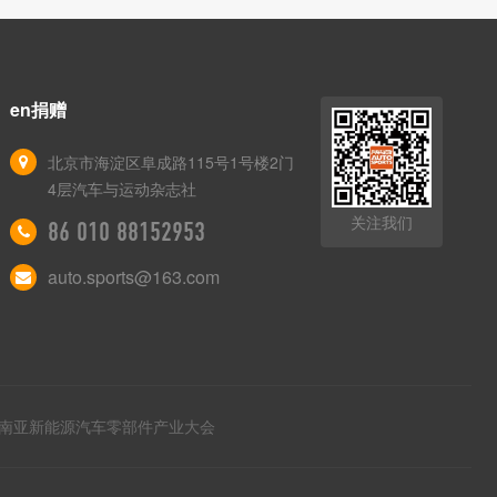
en捐赠
北京市海淀区阜成路115号1号楼2门
4层汽车与运动杂志社
关注我们
86 010 88152953
auto.sports@163.com
南亚新能源汽车零部件产业大会