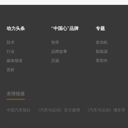
动力头条
“中国心”品牌
专题
技术
智库
发动机
行业
品牌故事
新能源
媒体报道
历届
零部件
赏析
友情链接
中国汽车报社
《汽车与运动》官方微博
《汽车与运动》懂车帝