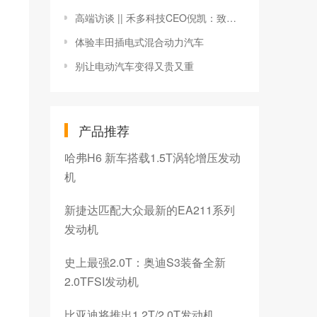
高端访谈 || 禾多科技CEO倪凯：致力成为自动驾驶领域的新型Tier 1
体验丰田插电式混合动力汽车
别让电动汽车变得又贵又重
产品推荐
哈弗H6 新车搭载1.5T涡轮增压发动
机
新捷达匹配大众最新的EA211系列
发动机
史上最强2.0T：奥迪S3装备全新
2.0TFSI发动机
比亚迪将推出1.2T/2.0T发动机