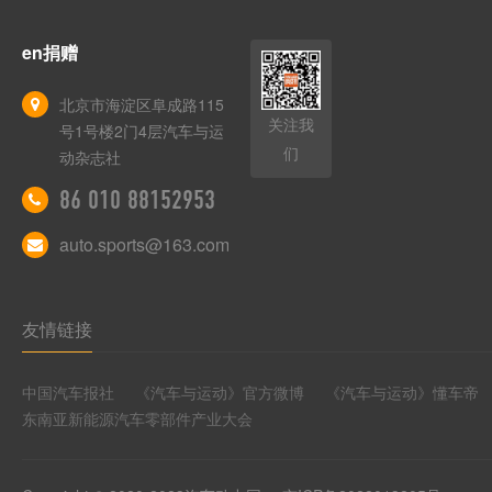
en捐赠
北京市海淀区阜成路115
关注我
号1号楼2门4层汽车与运
们
动杂志社
86 010 88152953
auto.sports@163.com
友情链接
中国汽车报社
《汽车与运动》官方微博
《汽车与运动》懂车帝
东南亚新能源汽车零部件产业大会